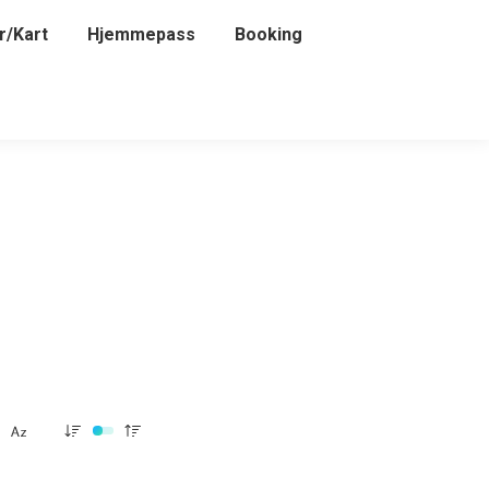
r/Kart
er/Kart
Hjemmepass
Hjemmepass
Booking
Booking