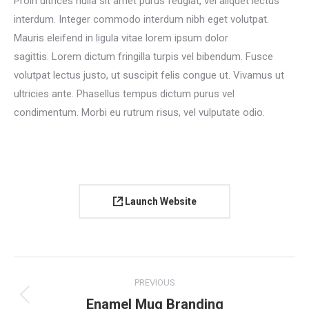
Proin ultrices nulla sit amet purus feugiat, vel aliquet lectus
interdum. Integer commodo interdum nibh eget volutpat.
Mauris eleifend in ligula vitae lorem ipsum dolor
sagittis. Lorem dictum fringilla turpis vel bibendum. Fusce
volutpat lectus justo, ut suscipit felis congue ut. Vivamus ut
ultricies ante. Phasellus tempus dictum purus vel
condimentum. Morbi eu rutrum risus, vel vulputate odio.
Launch Website
Project
PREVIOUS
navigation
Enamel Mug Branding
Previous