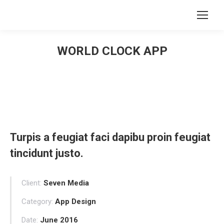
Search:
WORLD CLOCK APP
You are here:
Turpis a feugiat faci dapibu proin feugiat
tincidunt justo.
Client:
Seven Media
Category:
App Design
Date:
June 2016