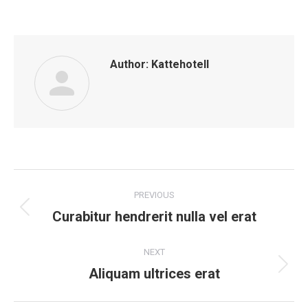
Author:
Kattehotell
Post
PREVIOUS
navigation
Curabitur hendrerit nulla vel erat
Previous
post:
NEXT
Aliquam ultrices erat
Next
post: