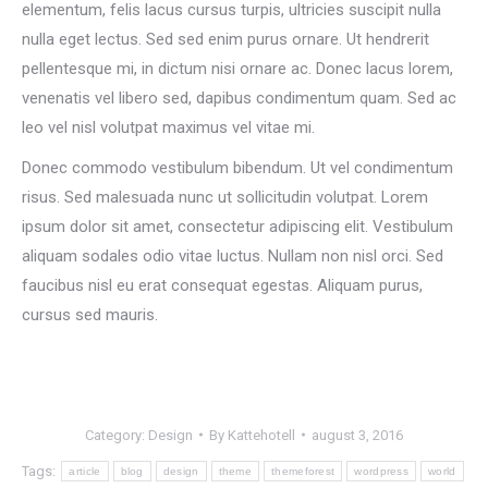
elementum, felis lacus cursus turpis, ultricies suscipit nulla
nulla eget lectus. Sed sed enim purus ornare. Ut hendrerit
pellentesque mi, in dictum nisi ornare ac. Donec lacus lorem,
venenatis vel libero sed, dapibus condimentum quam. Sed ac
leo vel nisl volutpat maximus vel vitae mi.
Donec commodo vestibulum bibendum. Ut vel condimentum
risus. Sed malesuada nunc ut sollicitudin volutpat. Lorem
ipsum dolor sit amet, consectetur adipiscing elit. Vestibulum
aliquam sodales odio vitae luctus. Nullam non nisl orci. Sed
faucibus nisl eu erat consequat egestas. Aliquam purus,
cursus sed mauris.
Category:
Design
By
Kattehotell
august 3, 2016
Tags:
article
blog
design
theme
themeforest
wordpress
world