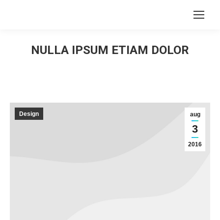
Search:
NULLA IPSUM ETIAM DOLOR
You are here:
Design
aug
3
2016